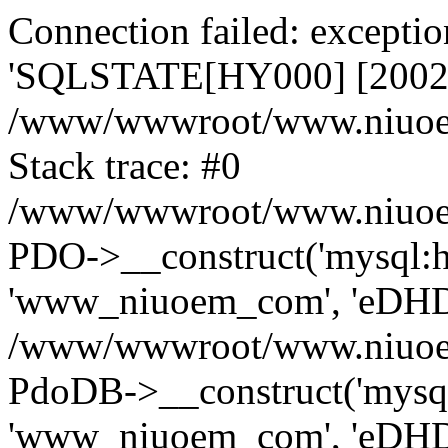
Connection failed: excepti
'SQLSTATE[HY000] [2002] N
/www/wwwroot/www.niuoe
Stack trace: #0
/www/wwwroot/www.niuoem
PDO->__construct('mysql:ho
'www_niuoem_com', 'eDHD
/www/wwwroot/www.niuoe
PdoDB->__construct('mysql:
'www_niuoem_com', 'eDHD