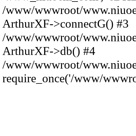
/www/wwwroot/www.niuoe
ArthurXF->connectG() #3
/www/wwwroot/www.niuoem.c
ArthurXF->db() #4
/www/wwwroot/www.niuoem.
require_once('/www/wwwroo